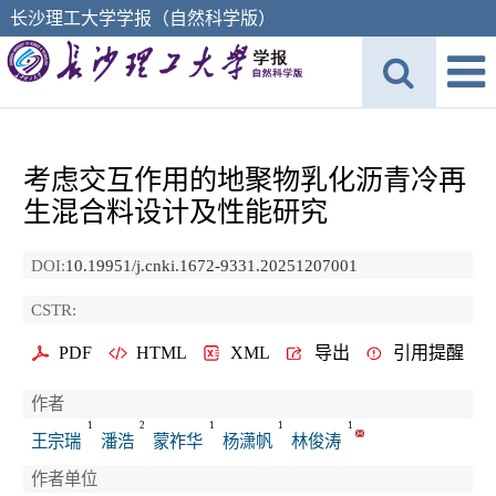
长沙理工大学学报（自然科学版）
考虑交互作用的地聚物乳化沥青冷再
生混合料设计及性能研究
DOI:
10.19951/j.cnki.1672-9331.20251207001
CSTR:
PDF
HTML
XML
导出
引用提醒
作者
1
2
1
1
1
王宗瑞
潘浩
蒙祚华
杨潇帆
林俊涛
作者单位