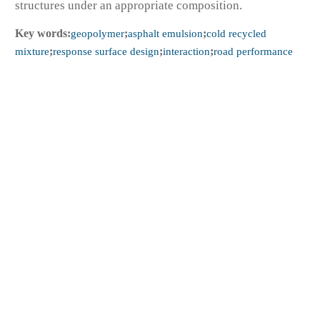
structures under an appropriate composition.
Key words:
geopolymer
;
asphalt emulsion
;
cold recycled
mixture
;
response surface design
;
interaction
;
road performance