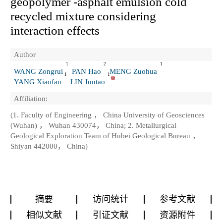
geopolymer -asphalt emulsion cold
recycled mixture considering
interaction effects
Author
1
2
1
WANG Zongrui
PAN Hao
MENG Zuohua
1
1
YANG Xiaofan
LIN Juntao
Affiliation:
(1. Faculty of Engineering ， China University of Geosciences
(Wuhan) ， Wuhan 430074， China; 2. Metallurgical
Geological Exploration Team of Hubei Geological Bureau ，
Shiyan 442000， China)
摘要
访问统计
参考文献
相似文献
引证文献
资源附件