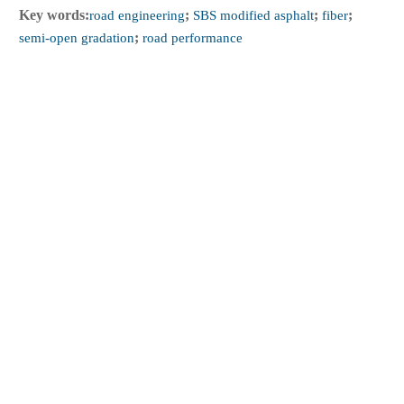
Key words:
road engineering
;
SBS modified asphalt
;
fiber
;
semi-open gradation
;
road performance