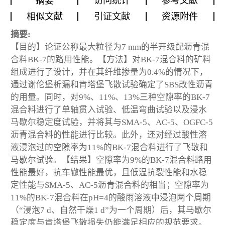
摘要
访问统计
参考文献
相似文献
引证文献
资源附件
摘要:
【目的】论证公称最大粒径为7 mm的半开级配沥青混
合料BK-7的路用性能。【方法】对BK-7混合料的矿料
组成进行了设计，并在其纤维掺量为0.4%的情况下，
通过谢伦堡析漏和肯塔堡飞散试验确定了SBS改性沥青
的用量。同时，对9%、11%、13%三种空隙率的BK-7
混合料进行了单轴贯入试验、低温弯曲试验以及浸水
马歇尔稳定度试验，并将其与SMA-5、AC-5、OGFC-5
沥青混合料的性能进行比较。此外，还对经过酸性溶
液浸泡过的空隙率为11%的BK-7混合料进行了飞散和
马歇尔试验。【结果】空隙率为9%的BK-7混合料路用
性能最好，抗车辙性能最优，且低温抗裂性能和水稳
定性能与SMA-5、AC-5沥青混合料的相当；空隙率为
11%的BK-7混合料在pH=4的酸雨溶液中浸泡两个周期
（“浸泡7 d、自然干燥1 d”为一个周期）后，其马歇尔
稳定度与肯塔堡飞散损失仍能满足相应的规范要求。