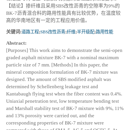
【结论】掺纤维且采用SBS改性沥青的空隙率为9%的
BK-7沥青混合料的路用性能具有比较优势，在温度较
高的华南地区有一定的工程应用价值。
关键词:
道路工程
;
SBS改性沥青
;
纤维
;
半开级配
;
路用性能
Abstract:
[Purposes] This work aims to demonstrate the semi-open
graded asphalt mixture BK-7 with a nominal maximum
particle size of 7 mm. [Methods] In this paper, the
mineral composition formulation of BK-7 mixture was
designed. The amount of SBS modified asphalt was
determined by Schellenberg leakage test and
Kantabaugh flying test when the fiber content was 0.4%.
Uniaxial penetration test, low temperature bending test
and Marshall stability test of BK-7 mixture with 9%, 11%
and 13% porosity were carried out, and the
corresponding properties of BK-7 mixture were