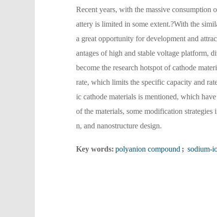
Recent years, with the massive consumption of l
attery is limited in some extent.?With the sim
a great opportunity for development and attra
antages of high and stable voltage platform, di
become the research hotspot of cathode materia
rate, which limits the specific capacity and rat
ic cathode materials is mentioned, which have 
of the materials, some modification strategie
n, and nanostructure design.
Key words:
polyanion compound
;
sodium-io