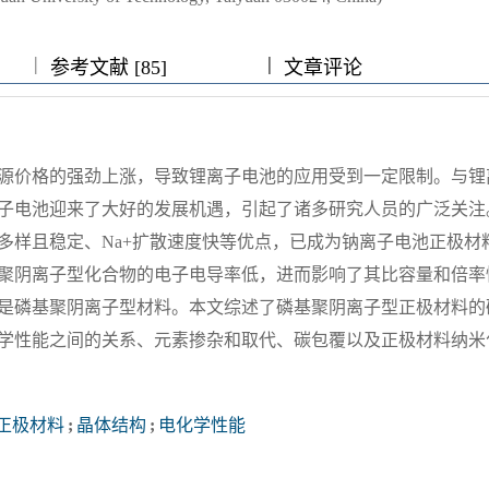
|
|
|
|
|
参考文献 [85]
文章评论
源价格的强劲上涨，导致锂离子电池的应用受到一定限制。与锂
子电池迎来了大好的发展机遇，引起了诸多研究人员的广泛关注
多样且稳定、Na+扩散速度快等优点，已成为钠离子电池正极材
聚阴离子型化合物的电子电导率低，进而影响了其比容量和倍率
是磷基聚阴离子型材料。本文综述了磷基聚阴离子型正极材料的
学性能之间的关系、元素掺杂和取代、碳包覆以及正极材料纳米
正极材料
;
晶体结构
;
电化学性能