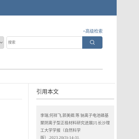
+高级检索
引用本文
李瑞,何祥飞,郭美卿,等.钠离子电池磷基
聚阴离子型正极材料研究进展[J].长沙理
工大学学报（自然科学
版）,2023,20(3):14-31.