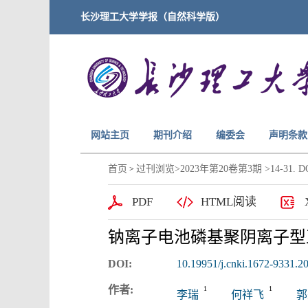
长沙理工大学学报（自然科学版）
网站主页
期刊介绍
编委会
声明条款
首页
过刊浏览
>
2023年第20卷第3期
>14-31. DO
>
PDF
HTML阅读
钠离子电池磷基聚阴离子型
DOI:
10.19951/j.cnki.1672-9331.
作者:
1
1
李瑞
何祥飞
郭