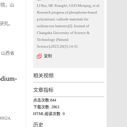
学院，山
LI Rui, HE Xiangfei, GUO Meiqing, et al.
Research progress of phosphorus-based
polyanionic cathode materials for
的研究。
sodium-ion batteries[J]. Journal of
Changsha University of Science &
Technology (Natural
Science),2023,20(3):14-31.
)；山西省
复制
相关视频
odium-
文章指标
点击次数:
844
下载次数:
2863
HTML阅读次数:
0
30024,
历史