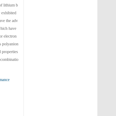
of lithium b
e exhibited
ave the adv
 which have
or electron
us polyanion
l properties
recombinatio
rmance