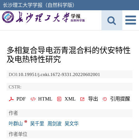
长沙理工大学学报（自然科学版）
多相复合导电沥青混合料的伏安特性
及电热特性研究
DOI:
10.19951/j.cnki.1672-9331.20220602001
CSTR:
PDF
HTML
XML
导出
引用提醒
作者
叶群山
吴千里
周剑波
吴文华
作者单位