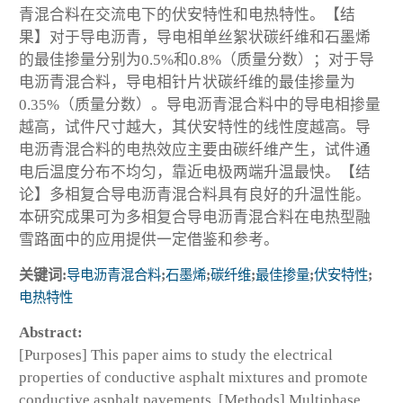
青混合料在交流电下的伏安特性和电热特性。【结
果】对于导电沥青，导电相单丝絮状碳纤维和石墨烯
的最佳掺量分别为0.5%和0.8%（质量分数）；对于导
电沥青混合料，导电相针片状碳纤维的最佳掺量为
0.35%（质量分数）。导电沥青混合料中的导电相掺量
越高，试件尺寸越大，其伏安特性的线性度越高。导
电沥青混合料的电热效应主要由碳纤维产生，试件通
电后温度分布不均匀，靠近电极两端升温最快。【结
论】多相复合导电沥青混合料具有良好的升温性能。
本研究成果可为多相复合导电沥青混合料在电热型融
雪路面中的应用提供一定借鉴和参考。
关键词:
导电沥青混合料
;
石墨烯
;
碳纤维
;
最佳掺量
;
伏安特性
;
电热特性
Abstract:
[Purposes] This paper aims to study the electrical
properties of conductive asphalt mixtures and promote
conductive asphalt pavements. [Methods] Multiphase