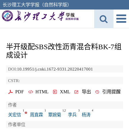
长沙理工大学学报（自然科学版）
半开级配SBS改性沥青混合料BK-7组
成设计
DOI:
10.19951/j.cnki.1672-9331.20220417001
CSTR:
PDF
HTML
XML
导出
引用提醒
作者
1
1
1,2
3
4
关宏信
周直霖
覃婉菊
李兵
杨涛
作者单位