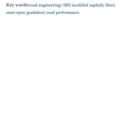
Key words:
road engineering
;
SBS modified asphalt
;
fiber
;
semi-open gradation
;
road performance