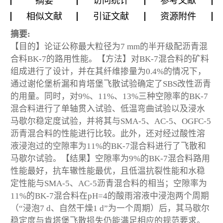
摘要
访问统计
参考文献
相似文献
引证文献
资源附件
摘要:
【目的】论证公称最大粒径为7 mm的半开级配沥青混
合料BK-7的路用性能。【方法】对BK-7混合料的矿料
组成进行了设计，并在其纤维掺量为0.4%的情况下，
通过谢伦堡析漏和肯塔堡飞散试验确定了SBS改性沥青
的用量。同时，对9%、11%、13%三种空隙率的BK-7
混合料进行了单轴贯入试验、低温弯曲试验以及浸水
马歇尔稳定度试验，并将其与SMA-5、AC-5、OGFC-5
沥青混合料的性能进行比较。此外，还对经过酸性溶
液浸泡过的空隙率为11%的BK-7混合料进行了飞散和
马歇尔试验。【结果】空隙率为9%的BK-7混合料路用
性能最好，抗车辙性能最优，且低温抗裂性能和水稳
定性能与SMA-5、AC-5沥青混合料的相当；空隙率为
11%的BK-7混合料在pH=4的酸雨溶液中浸泡两个周期
（“浸泡7 d、自然干燥1 d”为一个周期）后，其马歇尔
稳定度与肯塔堡飞散损失仍能满足相应的规范要求。