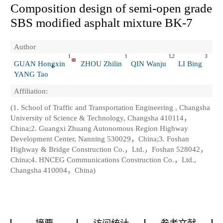
Composition design of semi-open grade
SBS modified asphalt mixture BK-7
Author
1
1
1,2
3
GUAN Hongxin
ZHOU Zhilin
QIN Wanju
LI Bing
4
YANG Tao
Affiliation:
(1. School of Traffic and Transportation Engineering , Changsha
University of Science & Technology, Changsha 410114，
China;2. Guangxi Zhuang Autonomous Region Highway
Development Center, Nanning 530029，China;3. Foshan
Highway & Bridge Construction Co.，Ltd.，Foshan 528042，
China;4. HNCEG Communications Construction Co.，Ltd.,
Changsha 410004，China)