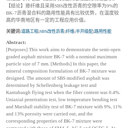
【结论】掺纤维且采用SBS改性沥青的空隙率为9%的
BK-7沥青混合料的路用性能具有比较优势，在温度较
高的华南地区有一定的工程应用价值。
关键词:
道路工程
;
SBS改性沥青
;
纤维
;
半开级配
;
路用性能
Abstract:
[Purposes] This work aims to demonstrate the semi-open
graded asphalt mixture BK-7 with a nominal maximum
particle size of 7 mm. [Methods] In this paper, the
mineral composition formulation of BK-7 mixture was
designed. The amount of SBS modified asphalt was
determined by Schellenberg leakage test and
Kantabaugh flying test when the fiber content was 0.4%.
Uniaxial penetration test, low temperature bending test
and Marshall stability test of BK-7 mixture with 9%, 11%
and 13% porosity were carried out, and the
corresponding properties of BK-7 mixture were