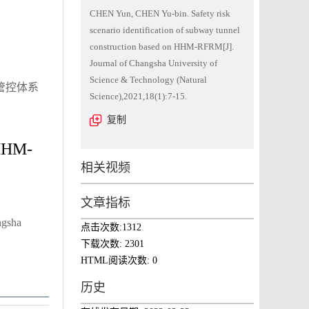
CHEN Yun, CHEN Yu-bin. Safety risk
scenario identification of subway tunnel
construction based on HHM-RFRM[J].
Journal of Changsha University of
Science & Technology (Natural
管控体系
Science),2021,18(1):7-15.
复制
 HHM-
相关视频
文章指标
ngsha
点击次数:
1312
下载次数:
2301
HTML阅读次数:
0
历史