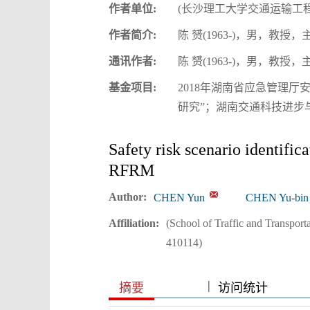
作者单位:
(长沙理工大学交通运输工程学院
作者简介:
陈 赟(1963-)，男，教
通讯作者:
陈 赟(1963-)，男，教
基金项目:
2018年湖南省应急管理
研究”；湖南交通科技进步与创
Safety risk scenario identifi
RFRM
Author:
CHEN Yun
CHEN Yu-bin
Affiliation:
(School of Traffic and Transpor
410114)
|
|
摘要
访问统计