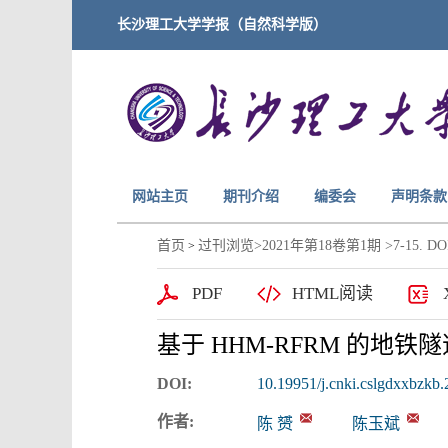
长沙理工大学学报（自然科学版）
网站主页
期刊介绍
编委会
声明条款
首页
过刊浏览
>
2021年第18卷第1期
>7-15. DOI
>
PDF
HTML阅读
基于 HHM-RFRM 的地
DOI:
10.19951/j.cnki.cslgdxxbzkb
作者:
陈 赟
陈玉斌