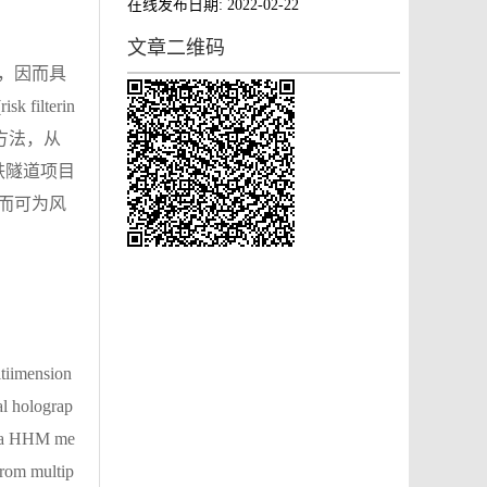
在线发布日期:
2022-02-22
文章二维码
，因而具
filterin
M方法，从
铁隧道项目
而可为风
ltiimension
cal holograp
y,a HHM me
from multip