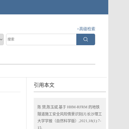
+高级检索
引用本文
陈 赟,陈玉斌.基于 HHM-RFRM 的地铁
隧道施工安全风险情景识别[J].长沙理工
大学学报（自然科学版）,2021,18(1):7-
15.